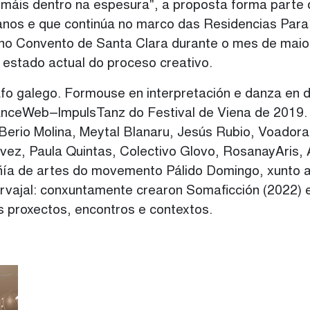
ar máis dentro na espesura", a proposta forma parte
anos e que continúa no marco das Residencias Para
a no Convento de Santa Clara durante o mes de mai
 estado actual do proceso creativo.
afo galego. Formouse en interpretación e danza en 
DanceWeb–ImpulsTanz do Festival de Viena de 2019. 
Berio Molina, Meytal Blanaru, Jesús Rubio, Voado
évez, Paula Quintas, Colectivo Glovo, RosanayAris,
ñía de artes do movemento Pálido Domingo, xunto 
Carvajal: conxuntamente crearon Somaficción (2022)
 proxectos, encontros e contextos.