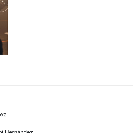
nez
ipi Hernández