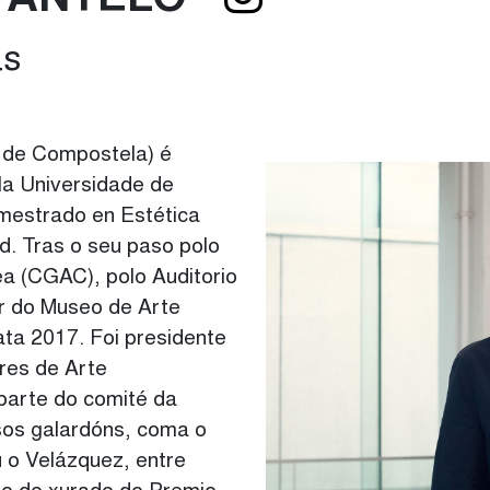
Z ANTELO
as
o de Compostela) é
la Universidade de
mestrado en Estética
. Tras o seu paso polo
 (CGAC), polo Auditorio
or do Museo de Arte
a 2017. Foi presidente
res de Arte
arte do comité da
sos galardóns, coma o
u o Velázquez, entre