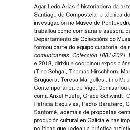
Agar Ledo Arias é historiadora da art
Santiago de Compostela e técnica d
investigación no Museo de Pontevedr
traballou como comisaria e asesora de
Departamento de Coleccións do Muse
formou parte do equipo curatorial da
comunicantes. Colección 1881-2021
.
e 2018, dirixiu e coordinou exposición
(Tino Sehgal, Thomas Hirschhorn, Mar
Bruguera, Teresa Margolles...) no Mu
Contemporánea de Vigo. Comisariou e
coma Ánxel Huete, Grace Schwindt, Gi
Patricia Esquivias, Pedro Barateiro, 
Santomé, ademais de propostas centr
produción cultural en Galicia e nas imp
políticas que rodean a práctica artís