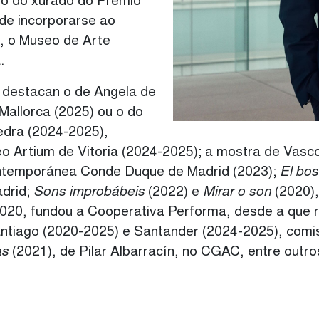
o do xurado do Premio
de incorporarse ao
, o Museo de Arte
.
 destacan o de Angela de
 Mallorca (2025) ou o do
vedra (2024-2025),
 Artium de Vitoria (2024-2025); a mostra de Vasc
ntemporánea Conde Duque de Madrid (2023);
El bo
adrid;
Sons improbábeis
(2022) e
Mirar o son
(2020),
020, fundou a Cooperativa Performa, desde a que r
Santiago (2020-2025) e Santander (2024-2025), com
as
(2021), de Pilar Albarracín, no CGAC, entre outro