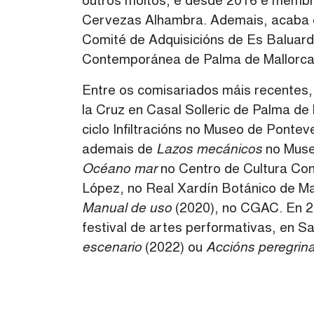
outros moitos, e desde 2016 é membr
Cervezas Alhambra. Ademais, acaba 
Comité de Adquisicións de Es Baluard
Contemporánea de Palma de Mallorca
Entre os comisariados máis recentes,
la Cruz en Casal Solleric de Palma de
ciclo Infiltracións no Museo de Ponte
ademais de
Lazos mecánicos
no Museo
Océano mar
no Centro de Cultura Co
López, no Real Xardín Botánico de M
Manual de uso
(2020), no CGAC. En 2
festival de artes performativas, en 
escenario
(2022) ou
Accións peregrin