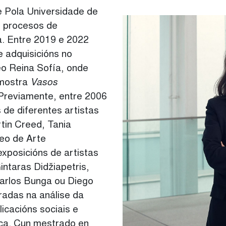
e Pola Universidade de
e procesos de
a. Entre 2019 e 2022
 adquisicións no
o Reina Sofía, onde
 mostra
Vasos
 Previamente, entre 2006
s de diferentes artistas
tin Creed, Tania
seo de Arte
xposicións de artistas
ntaras Didžiapetris,
Carlos Bunga ou Diego
adas na análise da
licacións sociais e
tica. Cun mestrado en