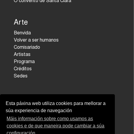
O convento de Santa Clara
Arte
Benvida
Volver a ser humanos
Comisariado
Artistas
Programa
Créditos
Sedes
Bienal
Esta páxina web utiliza cookies para mellorar a
Quen somos
súa experiencia de navegación
A nosa misión
Máis información sobre como usamos as
Historia da bienal
cookies e de que maneira pode cambiar a súa
Pontevedra creativa
configuración