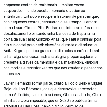
pequenos xestos de resistencia —moitas veces
esquecidos— onde poesía, memoria e acción se
entrelazan. Esta obra recupera historias de persoas que,
con pequenos xestos, desafiaron o seu tempo. Persoas
coma Lauro Olmo e Pilar Enciso, que intentaron frear o seu
desafiuzamento pintando unha bandeira de España na
porta da súa casa; Gonzalo Arias, que saíu a camiñar pola
rúa cun cartel para pedir eleccións durante a ditadura; ou
Anita Xirgo, que tirou grans de millo polos camiños durante
unha folga silenciosa. Extraña alegría propón explorar o
presente a través da memoria e da imaxinación, dialogar
cos mortos e rescatar xestos que nos axuden a pensar con
esperanza.
Javier Hernando forma parte, xunto a Rocío Bello e Miguel
Rojo, de Los Bárbaros, cos que desenvolveu proxectos
coma Atlántida, Las explicaciones, Obra inacabada, Obra
infinita ou Obra imposible, que en 2026 se publicarán na
editorial La Uña Rota, baixo o título Permiso de